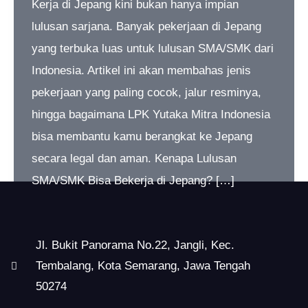
Kerja di Jepang kini bukan hanya impian
lulusan sarjana. Banyak pekerjaan di Jepang
yang terbuka luas untuk lulusan SMA/SMK dari
Indonesia. Artikel ini akan membahas jenis
pekerjaan yang paling cocok, jalur resminya,
hingga bagaimana LPK Yutaka Mitra Indonesia
bisa membantu kamu berangkat ke Jepang
secara legal dan aman. Kenapa Lulusan
SMA/SMK Bisa Bekerja di Jepang? […]
Jl. Bukit Panorama No.22, Jangli, Kec.
Tembalang, Kota Semarang, Jawa Tengah
50274