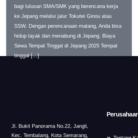
bagi lulusan SMA/SMK yang berencana kerja
ke Jepang melalui jalur Tokutei Ginou atau
SSW. Dengan perencanaan matang, Anda bisa
hidup layak dan menabung di Jepang. Biaya
Sewa Tempat Tinggal di Jepang 2025 Tempat
tinggal […]
Perusahaa
Jl. Bukit Panorama No.22, Jangli,
Kec. Tembalang, Kota Semarang,
Tentang K