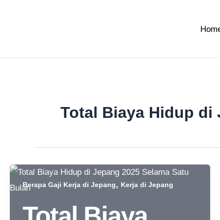
Skip
to
Hom
content
Total Biaya Hidup d
,
Berapa Gaji Kerja di Jepang
Kerja di Jepang
Total Biaya