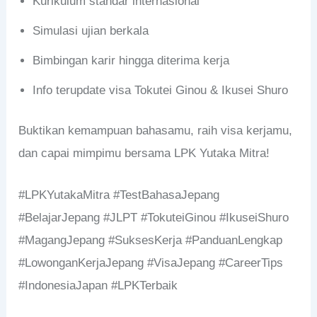
Kurikulum standar internasional
Simulasi ujian berkala
Bimbingan karir hingga diterima kerja
Info terupdate visa Tokutei Ginou & Ikusei Shuro
Buktikan kemampuan bahasamu, raih visa kerjamu,
dan capai mimpimu bersama LPK Yutaka Mitra!
#LPKYutakaMitra #TestBahasaJepang
#BelajarJepang #JLPT #TokuteiGinou #IkuseiShuro
#MagangJepang #SuksesKerja #PanduanLengkap
#LowonganKerjaJepang #VisaJepang #CareerTips
#IndonesiaJapan #LPKTerbaik